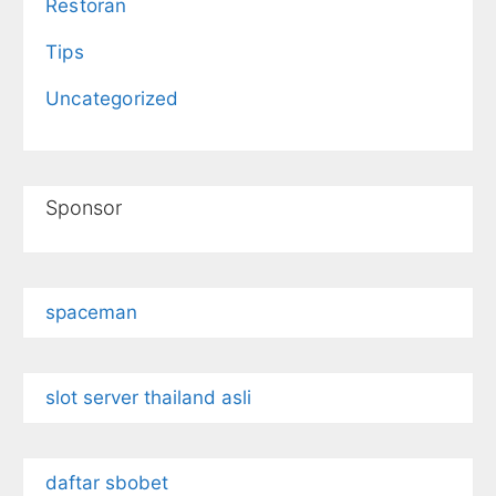
Restoran
Tips
Uncategorized
Sponsor
spaceman
slot server thailand asli
daftar sbobet