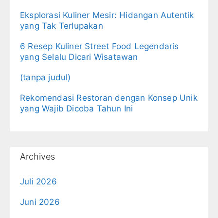
Eksplorasi Kuliner Mesir: Hidangan Autentik
yang Tak Terlupakan
6 Resep Kuliner Street Food Legendaris
yang Selalu Dicari Wisatawan
(tanpa judul)
Rekomendasi Restoran dengan Konsep Unik
yang Wajib Dicoba Tahun Ini
Archives
Juli 2026
Juni 2026