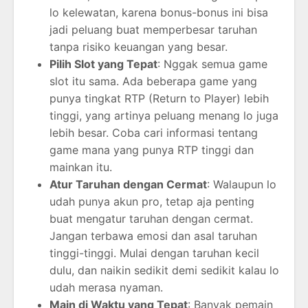
lo kelewatan, karena bonus-bonus ini bisa
jadi peluang buat memperbesar taruhan
tanpa risiko keuangan yang besar.
Pilih Slot yang Tepat
: Nggak semua game
slot itu sama. Ada beberapa game yang
punya tingkat RTP (Return to Player) lebih
tinggi, yang artinya peluang menang lo juga
lebih besar. Coba cari informasi tentang
game mana yang punya RTP tinggi dan
mainkan itu.
Atur Taruhan dengan Cermat
: Walaupun lo
udah punya akun pro, tetap aja penting
buat mengatur taruhan dengan cermat.
Jangan terbawa emosi dan asal taruhan
tinggi-tinggi. Mulai dengan taruhan kecil
dulu, dan naikin sedikit demi sedikit kalau lo
udah merasa nyaman.
Main di Waktu yang Tepat
: Banyak pemain