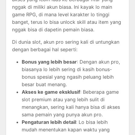
nggak di miliki akun biasa. Ini kayak lo main
game RPG, di mana level karakter lo tinggi
banget, terus lo bisa unlock skill atau item yang
nggak bisa di dapetin pemain biasa.
Di dunia slot, akun pro sering kali di untungkan
dengan berbagai hal seperti:
Bonus yang lebih besar
: Dengan akun pro,
biasanya lo lebih sering di kasih bonus-
bonus spesial yang ngasih peluang lebih
besar buat menang.
Akses ke game eksklusif
: Beberapa game
slot premium atau yang lebih sulit di
menangkan, sering kali hanya bisa di akses
sama pemain yang punya akun pro.
Pengaturan lebih detail
: Lo bisa lebih
mudah menentukan kapan waktu yang