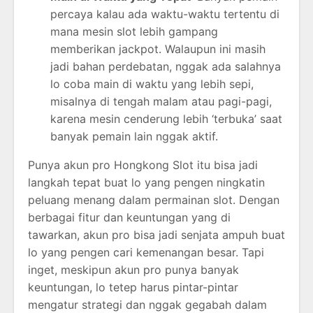
percaya kalau ada waktu-waktu tertentu di
mana mesin slot lebih gampang
memberikan jackpot. Walaupun ini masih
jadi bahan perdebatan, nggak ada salahnya
lo coba main di waktu yang lebih sepi,
misalnya di tengah malam atau pagi-pagi,
karena mesin cenderung lebih ‘terbuka’ saat
banyak pemain lain nggak aktif.
Punya akun pro Hongkong Slot itu bisa jadi
langkah tepat buat lo yang pengen ningkatin
peluang menang dalam permainan slot. Dengan
berbagai fitur dan keuntungan yang di
tawarkan, akun pro bisa jadi senjata ampuh buat
lo yang pengen cari kemenangan besar. Tapi
inget, meskipun akun pro punya banyak
keuntungan, lo tetep harus pintar-pintar
mengatur strategi dan nggak gegabah dalam