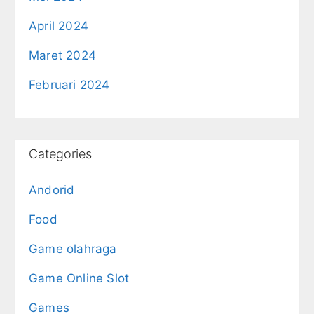
April 2024
Maret 2024
Februari 2024
Categories
Andorid
Food
Game olahraga
Game Online Slot
Games