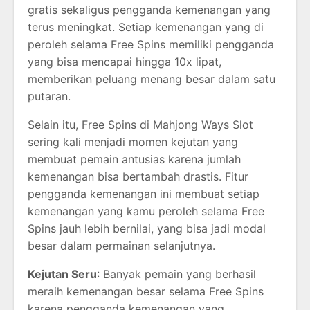
gratis sekaligus pengganda kemenangan yang
terus meningkat. Setiap kemenangan yang di
peroleh selama Free Spins memiliki pengganda
yang bisa mencapai hingga 10x lipat,
memberikan peluang menang besar dalam satu
putaran.
Selain itu, Free Spins di Mahjong Ways Slot
sering kali menjadi momen kejutan yang
membuat pemain antusias karena jumlah
kemenangan bisa bertambah drastis. Fitur
pengganda kemenangan ini membuat setiap
kemenangan yang kamu peroleh selama Free
Spins jauh lebih bernilai, yang bisa jadi modal
besar dalam permainan selanjutnya.
Kejutan Seru
: Banyak pemain yang berhasil
meraih kemenangan besar selama Free Spins
karena pengganda kemenangan yang