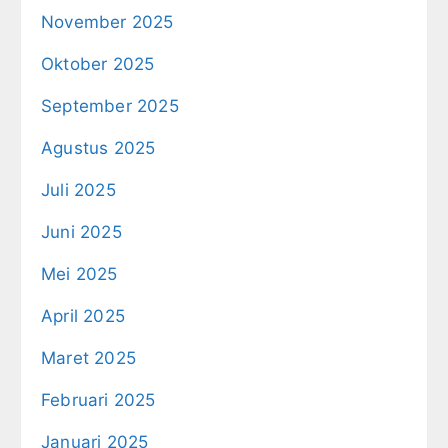
November 2025
Oktober 2025
September 2025
Agustus 2025
Juli 2025
Juni 2025
Mei 2025
April 2025
Maret 2025
Februari 2025
Januari 2025