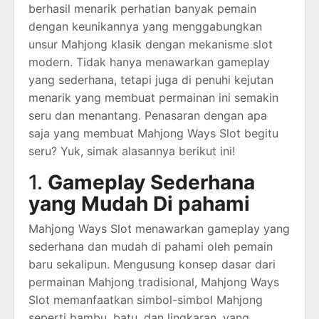
berhasil menarik perhatian banyak pemain
dengan keunikannya yang menggabungkan
unsur Mahjong klasik dengan mekanisme slot
modern. Tidak hanya menawarkan gameplay
yang sederhana, tetapi juga di penuhi kejutan
menarik yang membuat permainan ini semakin
seru dan menantang. Penasaran dengan apa
saja yang membuat Mahjong Ways Slot begitu
seru? Yuk, simak alasannya berikut ini!
1.
Gameplay Sederhana
yang Mudah Di pahami
Mahjong Ways Slot menawarkan gameplay yang
sederhana dan mudah di pahami oleh pemain
baru sekalipun. Mengusung konsep dasar dari
permainan Mahjong tradisional, Mahjong Ways
Slot memanfaatkan simbol-simbol Mahjong
seperti bambu, batu, dan lingkaran, yang