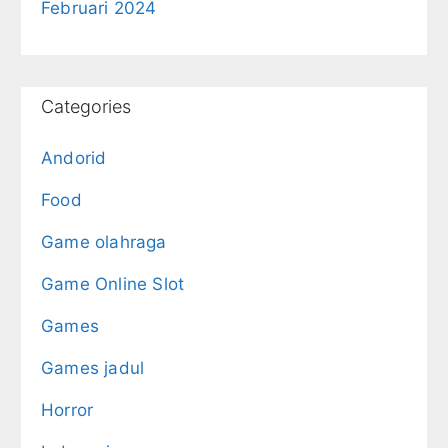
Februari 2024
Categories
Andorid
Food
Game olahraga
Game Online Slot
Games
Games jadul
Horror