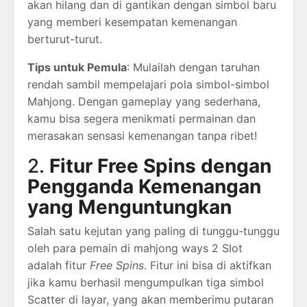
akan hilang dan di gantikan dengan simbol baru
yang memberi kesempatan kemenangan
berturut-turut.
Tips untuk Pemula
: Mulailah dengan taruhan
rendah sambil mempelajari pola simbol-simbol
Mahjong. Dengan gameplay yang sederhana,
kamu bisa segera menikmati permainan dan
merasakan sensasi kemenangan tanpa ribet!
2.
Fitur Free Spins dengan
Pengganda Kemenangan
yang Menguntungkan
Salah satu kejutan yang paling di tunggu-tunggu
oleh para pemain di mahjong ways 2 Slot
adalah fitur
Free Spins
. Fitur ini bisa di aktifkan
jika kamu berhasil mengumpulkan tiga simbol
Scatter di layar, yang akan memberimu putaran