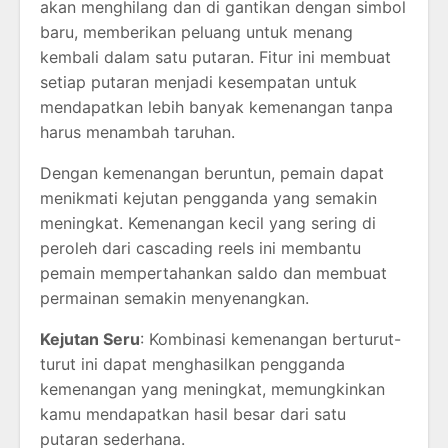
akan menghilang dan di gantikan dengan simbol
baru, memberikan peluang untuk menang
kembali dalam satu putaran. Fitur ini membuat
setiap putaran menjadi kesempatan untuk
mendapatkan lebih banyak kemenangan tanpa
harus menambah taruhan.
Dengan kemenangan beruntun, pemain dapat
menikmati kejutan pengganda yang semakin
meningkat. Kemenangan kecil yang sering di
peroleh dari cascading reels ini membantu
pemain mempertahankan saldo dan membuat
permainan semakin menyenangkan.
Kejutan Seru
: Kombinasi kemenangan berturut-
turut ini dapat menghasilkan pengganda
kemenangan yang meningkat, memungkinkan
kamu mendapatkan hasil besar dari satu
putaran sederhana.