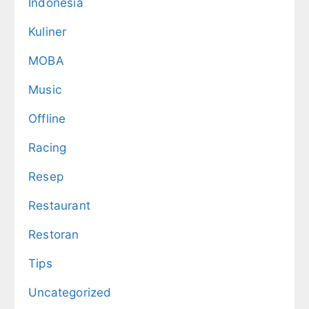
Indonesia
Kuliner
MOBA
Music
Offline
Racing
Resep
Restaurant
Restoran
Tips
Uncategorized