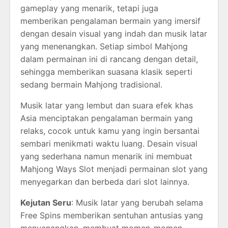
gameplay yang menarik, tetapi juga
memberikan pengalaman bermain yang imersif
dengan desain visual yang indah dan musik latar
yang menenangkan. Setiap simbol Mahjong
dalam permainan ini di rancang dengan detail,
sehingga memberikan suasana klasik seperti
sedang bermain Mahjong tradisional.
Musik latar yang lembut dan suara efek khas
Asia menciptakan pengalaman bermain yang
relaks, cocok untuk kamu yang ingin bersantai
sembari menikmati waktu luang. Desain visual
yang sederhana namun menarik ini membuat
Mahjong Ways Slot menjadi permainan slot yang
menyegarkan dan berbeda dari slot lainnya.
Kejutan Seru
: Musik latar yang berubah selama
Free Spins memberikan sentuhan antusias yang
menyenangkan, membuat momen-momen