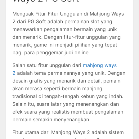
Menguak Fitur-Fitur Unggulan di Mahjong Ways
2 dari PG Soft adalah permainan slot yang
menawarkan pengalaman bermain yang unik
dan menarik. Dengan fitur-fitur unggulan yang
menarik, game ini menjadi pilihan yang tepat
bagi para penggemar judi online.
Salah satu fitur unggulan dari
mahjong ways
2
adalah tema permainannya yang unik. Dengan
desain grafis yang menarik dan detail, pemain
akan merasa seperti bermain mahjong
tradisional di tengah-tengah kebun yang indah.
Selain itu, suara latar yang menenangkan dan
efek suara yang realistis membuat pengalaman
bermain semakin menyenangkan.
Fitur utama dari Mahjong Ways 2 adalah sistem