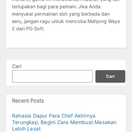
terlupakan bagi para pemain. Jika Anda
menyukai permainan slot yang berbeda dan
seru, jangan ragu untuk mencoba Mahjong Ways
2 dari PG Soft.
Cari
Cari
Recent Posts
Rahasia Dapur Para Chef Akhirnya
Terungkap, Begini Cara Membuat Masakan
Lebih Lezat