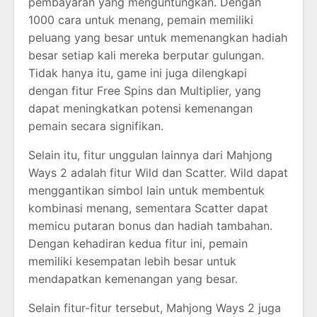
pembayaran yang menguntungkan. Dengan
1000 cara untuk menang, pemain memiliki
peluang yang besar untuk memenangkan hadiah
besar setiap kali mereka berputar gulungan.
Tidak hanya itu, game ini juga dilengkapi
dengan fitur Free Spins dan Multiplier, yang
dapat meningkatkan potensi kemenangan
pemain secara signifikan.
Selain itu, fitur unggulan lainnya dari Mahjong
Ways 2 adalah fitur Wild dan Scatter. Wild dapat
menggantikan simbol lain untuk membentuk
kombinasi menang, sementara Scatter dapat
memicu putaran bonus dan hadiah tambahan.
Dengan kehadiran kedua fitur ini, pemain
memiliki kesempatan lebih besar untuk
mendapatkan kemenangan yang besar.
Selain fitur-fitur tersebut, Mahjong Ways 2 juga