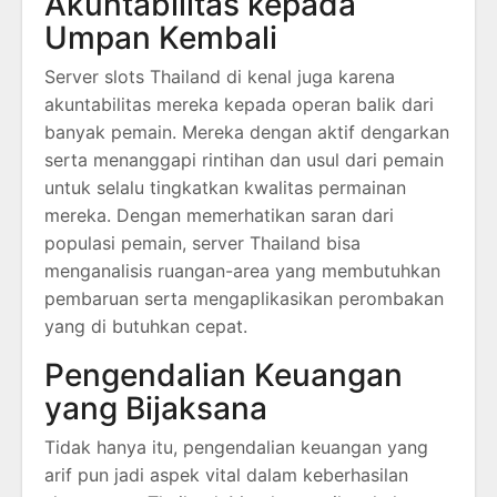
Akuntabilitas kepada
Umpan Kembali
Server slots Thailand di kenal juga karena
akuntabilitas mereka kepada operan balik dari
banyak pemain. Mereka dengan aktif dengarkan
serta menanggapi rintihan dan usul dari pemain
untuk selalu tingkatkan kwalitas permainan
mereka. Dengan memerhatikan saran dari
populasi pemain, server Thailand bisa
menganalisis ruangan-area yang membutuhkan
pembaruan serta mengaplikasikan perombakan
yang di butuhkan cepat.
Pengendalian Keuangan
yang Bijaksana
Tidak hanya itu, pengendalian keuangan yang
arif pun jadi aspek vital dalam keberhasilan