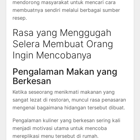
mendorong masyarakat untuk mencari cara
membuatnya sendiri melalui berbagai sumber
resep.
Rasa yang Menggugah
Selera Membuat Orang
Ingin Mencobanya
Pengalaman Makan yang
Berkesan
Ketika seseorang menikmati makanan yang
sangat lezat di restoran, muncul rasa penasaran
mengenai bagaimana hidangan tersebut dibuat.
Pengalaman kuliner yang berkesan sering kali
menjadi motivasi utama untuk mencoba
mereplikasi menu tersebut di rumah.