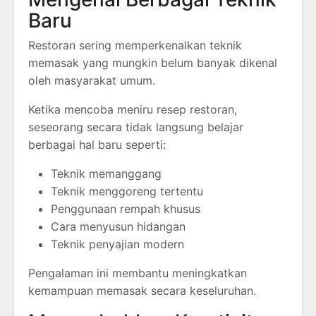
Baru
Restoran sering memperkenalkan teknik
memasak yang mungkin belum banyak dikenal
oleh masyarakat umum.
Ketika mencoba meniru resep restoran,
seseorang secara tidak langsung belajar
berbagai hal baru seperti:
Teknik memanggang
Teknik menggoreng tertentu
Penggunaan rempah khusus
Cara menyusun hidangan
Teknik penyajian modern
Pengalaman ini membantu meningkatkan
kemampuan memasak secara keseluruhan.