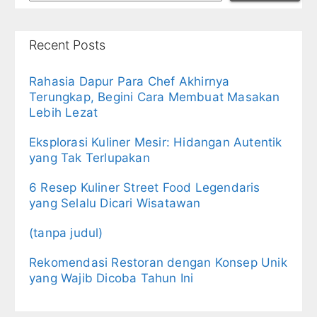
Recent Posts
Rahasia Dapur Para Chef Akhirnya
Terungkap, Begini Cara Membuat Masakan
Lebih Lezat
Eksplorasi Kuliner Mesir: Hidangan Autentik
yang Tak Terlupakan
6 Resep Kuliner Street Food Legendaris
yang Selalu Dicari Wisatawan
(tanpa judul)
Rekomendasi Restoran dengan Konsep Unik
yang Wajib Dicoba Tahun Ini