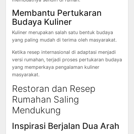
Membantu Pertukaran
Budaya Kuliner
Kuliner merupakan salah satu bentuk budaya
yang paling mudah di terima oleh masyarakat.
Ketika resep internasional di adaptasi menjadi
versi rumahan, terjadi proses pertukaran budaya
yang memperkaya pengalaman kuliner
masyarakat.
Restoran dan Resep
Rumahan Saling
Mendukung
Inspirasi Berjalan Dua Arah