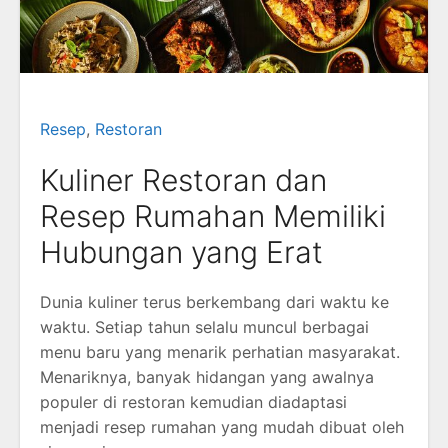
Resep
,
Restoran
Kuliner Restoran dan
Resep Rumahan Memiliki
Hubungan yang Erat
Dunia kuliner terus berkembang dari waktu ke
waktu. Setiap tahun selalu muncul berbagai
menu baru yang menarik perhatian masyarakat.
Menariknya, banyak hidangan yang awalnya
populer di restoran kemudian diadaptasi
menjadi resep rumahan yang mudah dibuat oleh