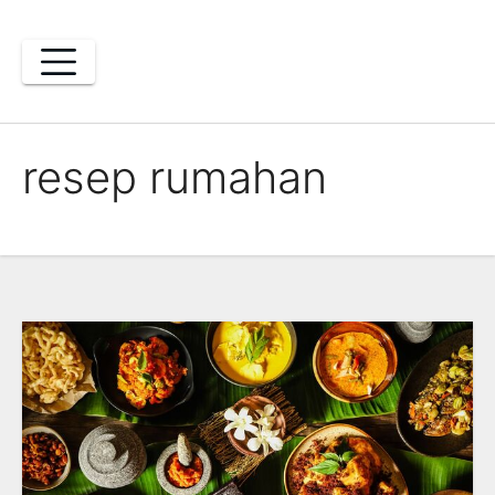
Skip
to
content
resep rumahan