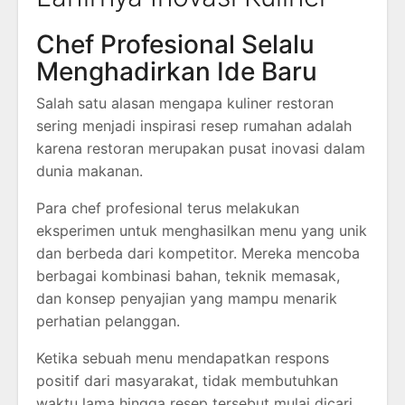
Chef Profesional Selalu
Menghadirkan Ide Baru
Salah satu alasan mengapa kuliner restoran
sering menjadi inspirasi resep rumahan adalah
karena restoran merupakan pusat inovasi dalam
dunia makanan.
Para chef profesional terus melakukan
eksperimen untuk menghasilkan menu yang unik
dan berbeda dari kompetitor. Mereka mencoba
berbagai kombinasi bahan, teknik memasak,
dan konsep penyajian yang mampu menarik
perhatian pelanggan.
Ketika sebuah menu mendapatkan respons
positif dari masyarakat, tidak membutuhkan
waktu lama hingga resep tersebut mulai dicari