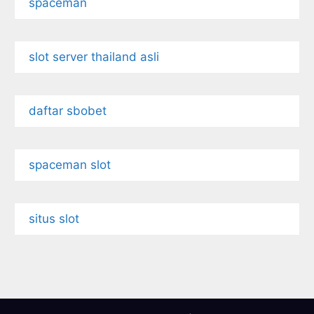
spaceman
slot server thailand asli
daftar sbobet
spaceman slot
situs slot