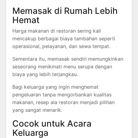
Memasak di Rumah Lebih
Hemat
Harga makanan di restoran sering kali
mencakup berbagai biaya tambahan seperti
operasional, pelayanan, dan sewa tempat.
Sementara itu, memasak sendiri memungkinkan
seseorang menikmati menu serupa dengan
biaya yang lebih terjangkau.
Bagi keluarga yang ingin menghemat
pengeluaran tanpa mengorbankan kualitas
makanan, resep ala restoran menjadi pilihan
yang sangat menarik.
Cocok untuk Acara
Keluarga