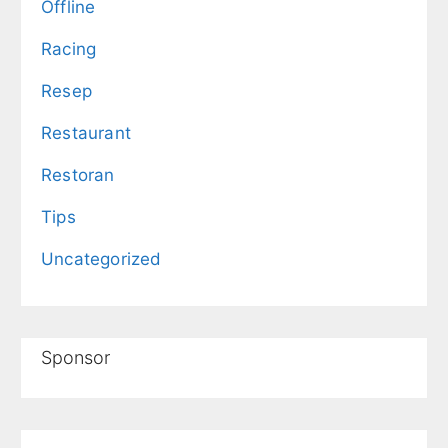
Offline
Racing
Resep
Restaurant
Restoran
Tips
Uncategorized
Sponsor