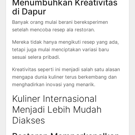
Menumbuhkan Kreativitas
di Dapur
Banyak orang mulai berani bereksperimen
setelah mencoba resep ala restoran.
Mereka tidak hanya mengikuti resep yang ada,
tetapi juga mulai menciptakan variasi baru
sesuai selera pribadi.
Kreativitas seperti ini menjadi salah satu alasan
mengapa dunia kuliner terus berkembang dan
menghadirkan inovasi yang menarik.
Kuliner Internasional
Menjadi Lebih Mudah
Diakses