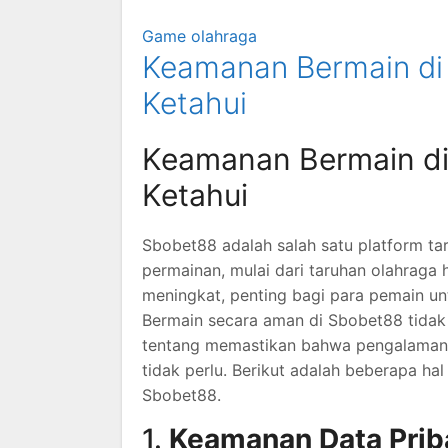
Game olahraga
Keamanan Bermain di
Ketahui
Keamanan Bermain di
Ketahui
Sbobet88 adalah salah satu platform t
permainan, mulai dari taruhan olahraga
meningkat, penting bagi para pemain u
Bermain secara aman di Sbobet88 tidak h
tentang memastikan bahwa pengalaman 
tidak perlu. Berikut adalah beberapa ha
Sbobet88.
1.
Keamanan Data Prib