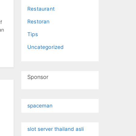
Restaurant
Restoran
f
an
Tips
Uncategorized
Sponsor
spaceman
slot server thailand asli