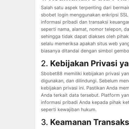
Salah satu aspek terpenting dari bermai
sbobet login menggunakan enkripsi SS
informasi pribadi dan transaksi keuangan
seperti nama, alamat, nomor telepon, da
sehingga tidak dapat diakses oleh piha
selalu memeriksa apakah situs web yang
biasanya ditandai dengan simbol gembok
2.
Kebijakan Privasi y
Sbobet88 memiliki kebijakan privasi y
digunakan, dan dilindungi. Sebelum me
kebijakan privasi ini. Pastikan Anda 
Anda terkait data tersebut. Platform y
informasi pribadi Anda kepada pihak ke
seperti kewajiban hukum.
3.
Keamanan Transaksi