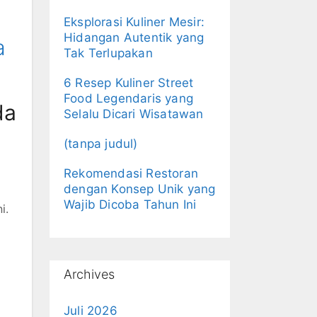
Eksplorasi Kuliner Mesir:
Hidangan Autentik yang
a
Tak Terlupakan
6 Resep Kuliner Street
Food Legendaris yang
da
Selalu Dicari Wisatawan
(tanpa judul)
Rekomendasi Restoran
dengan Konsep Unik yang
Wajib Dicoba Tahun Ini
i.
Archives
Juli 2026