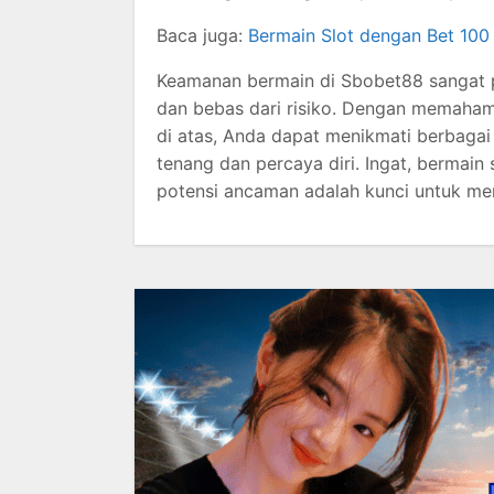
Baca juga:
Bermain Slot dengan Bet 10
Keamanan bermain di Sbobet88 sangat 
dan bebas dari risiko. Dengan memaham
di atas, Anda dapat menikmati berbaga
tenang dan percaya diri. Ingat, bermai
potensi ancaman adalah kunci untuk men