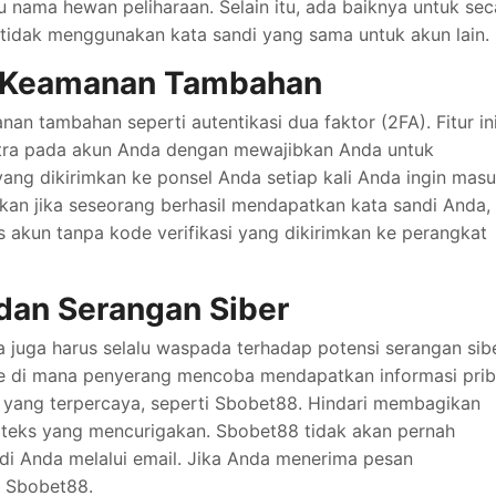
au nama hewan peliharaan. Selain itu, ada baiknya untuk sec
tidak menggunakan kata sandi yang sama untuk akun lain.
r Keamanan Tambahan
n tambahan seperti autentikasi dua faktor (2FA). Fitur in
tra pada akun Anda dengan mewajibkan Anda untuk
ng dikirimkan ke ponsel Anda setiap kali Anda ingin mas
kan jika seseorang berhasil mendapatkan kata sandi Anda,
 akun tanpa kode verifikasi yang dikirimkan ke perangkat
dan Serangan Siber
 juga harus selalu waspada terhadap potensi serangan sibe
ode di mana penyerang mencoba mendapatkan informasi prib
yang terpercaya, seperti Sbobet88. Hindari membagikan
n teks yang mencurigakan. Sbobet88 tidak akan pernah
adi Anda melalui email. Jika Anda menerima pesan
k Sbobet88.