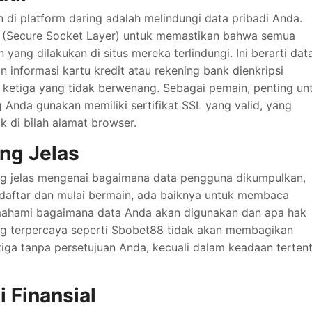
n di platform daring adalah melindungi data pribadi Anda.
L (Secure Socket Layer) untuk memastikan bahwa semua
 yang dilakukan di situs mereka terlindungi. Ini berarti dat
n informasi kartu kredit atau rekening bank dienkripsi
k ketiga yang tidak berwenang. Sebagai pemain, penting un
 Anda gunakan memiliki sertifikat SSL yang valid, yang
 di bilah alamat browser.
ang Jelas
ang jelas mengenai bagaimana data pengguna dikumpulkan,
ndaftar dan mulai bermain, ada baiknya untuk membaca
memahami bagaimana data Anda akan digunakan dan apa hak
ang terpercaya seperti Sbobet88 tidak akan membagikan
tiga tanpa persetujuan Anda, kecuali dalam keadaan terten
 Finansial