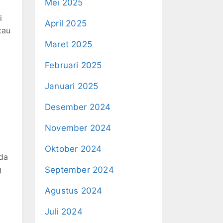
Mei 2025
i
April 2025
tau
Maret 2025
Februari 2025
Januari 2025
Desember 2024
November 2024
Oktober 2024
da
g
September 2024
Agustus 2024
Juli 2024
8