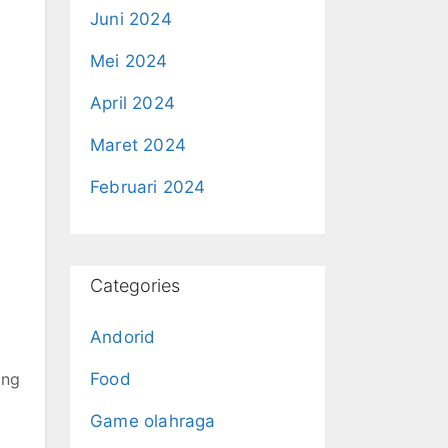
Juni 2024
Mei 2024
April 2024
Maret 2024
Februari 2024
Categories
Andorid
ang
Food
Game olahraga