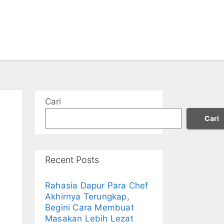
Cari
Cari
Recent Posts
Rahasia Dapur Para Chef
Akhirnya Terungkap,
Begini Cara Membuat
Masakan Lebih Lezat