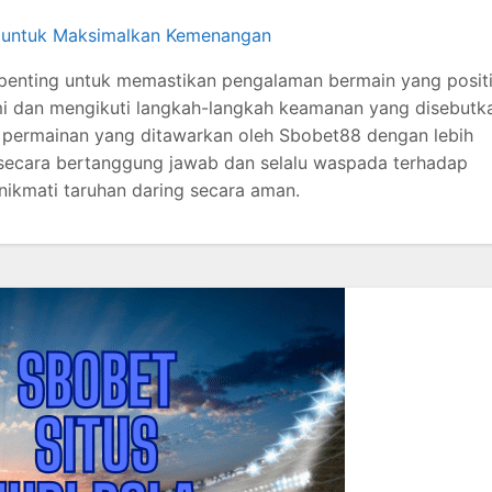
0 untuk Maksimalkan Kemenangan
penting untuk memastikan pengalaman bermain yang positi
i dan mengikuti langkah-langkah keamanan yang disebutk
i permainan yang ditawarkan oleh Sbobet88 dengan lebih
n secara bertanggung jawab dan selalu waspada terhadap
ikmati taruhan daring secara aman.