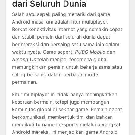
dari Seluruh Dunia
Salah satu aspek paling menarik dari game
Android masa kini adalah fitur multiplayer.
Berkat konektivitas internet yang semakin cepat
dan stabil, pemain dari seluruh dunia dapat
berinteraksi dan bersaing satu sama lain dalam
waktu nyata. Game seperti
PUBG Mobile
dan
Among Us
telah menjadi fenomena global,
memungkinkan pemain untuk bekerja sama atau
saling bersaing dalam berbagai mode
permainan.
Fitur multiplayer ini tidak hanya meningkatkan
keseruan bermain, tetapi juga membangun
komunitas global di sekitar game. Pemain dapat
berkomunikasi, membentuk tim, dan bahkan
mengikuti turnamen e-sports melalui perangkat
Android mereka. Ini menjadikan game Android