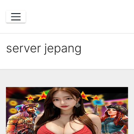
Skip
to
content
server jepang