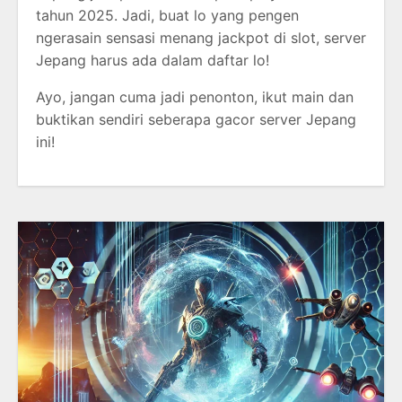
tahun 2025. Jadi, buat lo yang pengen
ngerasain sensasi menang jackpot di slot, server
Jepang harus ada dalam daftar lo!
Ayo, jangan cuma jadi penonton, ikut main dan
buktikan sendiri seberapa gacor server Jepang
ini!