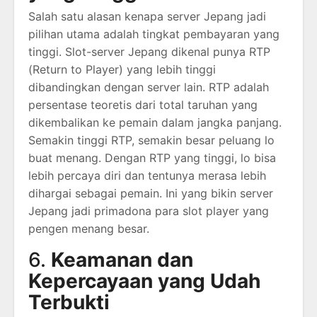
Salah satu alasan kenapa server Jepang jadi
pilihan utama adalah tingkat pembayaran yang
tinggi. Slot-server Jepang dikenal punya RTP
(Return to Player) yang lebih tinggi
dibandingkan dengan server lain. RTP adalah
persentase teoretis dari total taruhan yang
dikembalikan ke pemain dalam jangka panjang.
Semakin tinggi RTP, semakin besar peluang lo
buat menang. Dengan RTP yang tinggi, lo bisa
lebih percaya diri dan tentunya merasa lebih
dihargai sebagai pemain. Ini yang bikin server
Jepang jadi primadona para slot player yang
pengen menang besar.
6.
Keamanan dan
Kepercayaan yang Udah
Terbukti