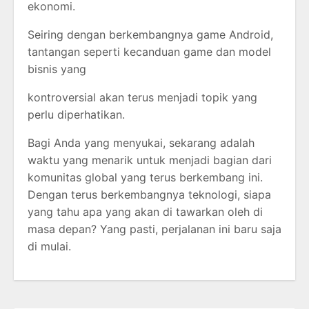
ekonomi.
Seiring dengan berkembangnya game Android,
tantangan seperti kecanduan game dan model
bisnis yang
kontroversial akan terus menjadi topik yang
perlu diperhatikan.
Bagi Anda yang menyukai, sekarang adalah
waktu yang menarik untuk menjadi bagian dari
komunitas global yang terus berkembang ini.
Dengan terus berkembangnya teknologi, siapa
yang tahu apa yang akan di tawarkan oleh di
masa depan? Yang pasti, perjalanan ini baru saja
di mulai.