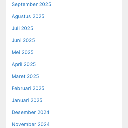
September 2025
Agustus 2025
Juli 2025
Juni 2025
Mei 2025
April 2025
Maret 2025
Februari 2025
Januari 2025
Desember 2024
November 2024