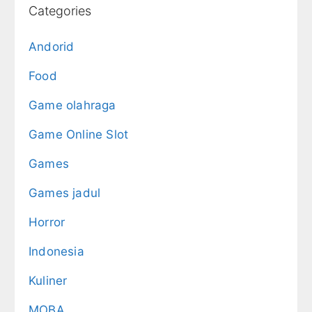
Categories
Andorid
Food
Game olahraga
Game Online Slot
Games
Games jadul
Horror
Indonesia
Kuliner
MOBA