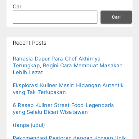
Cari
Cari
Recent Posts
Rahasia Dapur Para Chef Akhirnya
Terungkap, Begini Cara Membuat Masakan
Lebih Lezat
Eksplorasi Kuliner Mesir: Hidangan Autentik
yang Tak Terlupakan
6 Resep Kuliner Street Food Legendaris
yang Selalu Dicari Wisatawan
(tanpa judul)
Rekomendasi Restoran dengan Konsep Unik