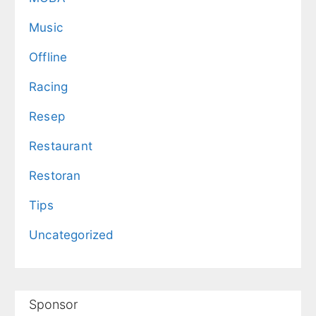
Music
Offline
Racing
Resep
Restaurant
Restoran
Tips
Uncategorized
Sponsor