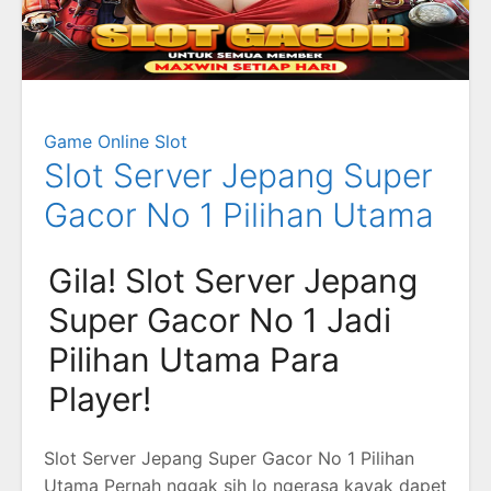
Game Online Slot
Slot Server Jepang Super
Gacor No 1 Pilihan Utama
Gila! Slot Server Jepang
Super Gacor No 1 Jadi
Pilihan Utama Para
Player!
Slot Server Jepang Super Gacor No 1 Pilihan
Utama Pernah nggak sih lo ngerasa kayak dapet