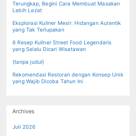
Terungkap, Begini Cara Membuat Masakan
Lebih Lezat
Eksplorasi Kuliner Mesir: Hidangan Autentik
yang Tak Terlupakan
6 Resep Kuliner Street Food Legendaris
yang Selalu Dicari Wisatawan
(tanpa judul)
Rekomendasi Restoran dengan Konsep Unik
yang Wajib Dicoba Tahun Ini
Archives
Juli 2026