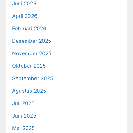
Juni 2026
April 2026
Februari 2026
Desember 2025
November 2025
Oktober 2025
September 2025
Agustus 2025
Juli 2025
Juni 2025
Mei 2025