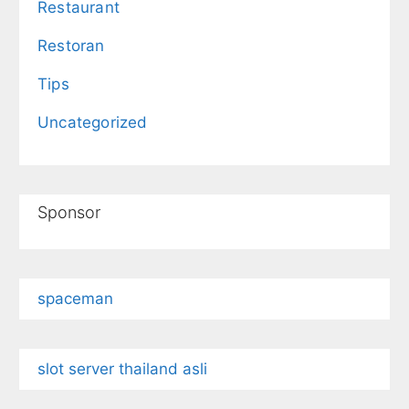
Restaurant
Restoran
Tips
Uncategorized
Sponsor
spaceman
slot server thailand asli