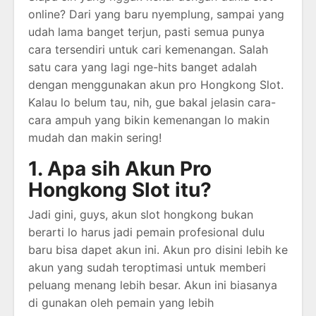
online? Dari yang baru nyemplung, sampai yang
udah lama banget terjun, pasti semua punya
cara tersendiri untuk cari kemenangan. Salah
satu cara yang lagi nge-hits banget adalah
dengan menggunakan akun pro Hongkong Slot.
Kalau lo belum tau, nih, gue bakal jelasin cara-
cara ampuh yang bikin kemenangan lo makin
mudah dan makin sering!
1. Apa sih Akun Pro
Hongkong Slot itu?
Jadi gini, guys, akun slot hongkong bukan
berarti lo harus jadi pemain profesional dulu
baru bisa dapet akun ini. Akun pro disini lebih ke
akun yang sudah teroptimasi untuk memberi
peluang menang lebih besar. Akun ini biasanya
di gunakan oleh pemain yang lebih