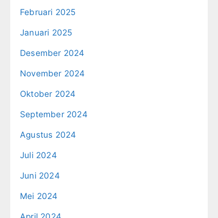
Februari 2025
Januari 2025
Desember 2024
November 2024
Oktober 2024
September 2024
Agustus 2024
Juli 2024
Juni 2024
Mei 2024
April 2024