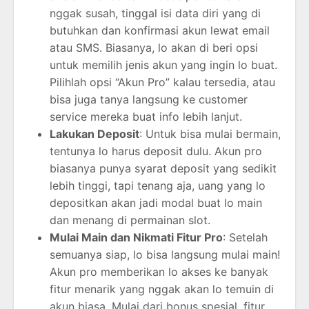
nggak susah, tinggal isi data diri yang di
butuhkan dan konfirmasi akun lewat email
atau SMS. Biasanya, lo akan di beri opsi
untuk memilih jenis akun yang ingin lo buat.
Pilihlah opsi “Akun Pro” kalau tersedia, atau
bisa juga tanya langsung ke customer
service mereka buat info lebih lanjut.
Lakukan Deposit
: Untuk bisa mulai bermain,
tentunya lo harus deposit dulu. Akun pro
biasanya punya syarat deposit yang sedikit
lebih tinggi, tapi tenang aja, uang yang lo
depositkan akan jadi modal buat lo main
dan menang di permainan slot.
Mulai Main dan Nikmati Fitur Pro
: Setelah
semuanya siap, lo bisa langsung mulai main!
Akun pro memberikan lo akses ke banyak
fitur menarik yang nggak akan lo temuin di
akun biasa. Mulai dari bonus spesial, fitur