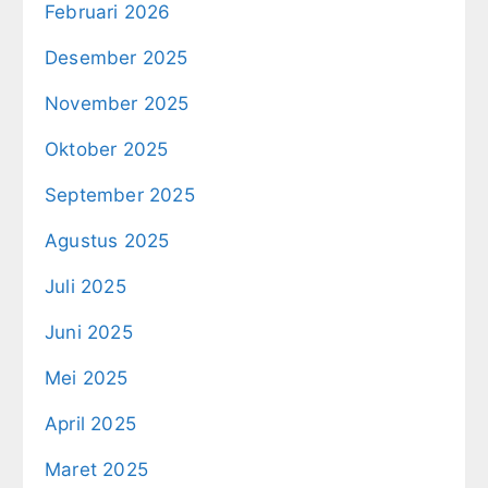
Februari 2026
Desember 2025
November 2025
Oktober 2025
September 2025
Agustus 2025
Juli 2025
Juni 2025
Mei 2025
April 2025
Maret 2025