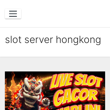
Skip
to
content
slot server hongkong