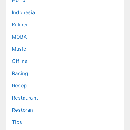
Horror
Indonesia
Kuliner
MOBA
Music
Offline
Racing
Resep
Restaurant
Restoran
Tips