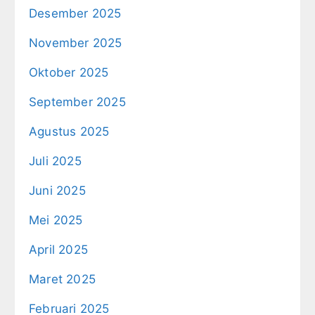
Desember 2025
November 2025
Oktober 2025
September 2025
Agustus 2025
Juli 2025
Juni 2025
Mei 2025
April 2025
Maret 2025
Februari 2025