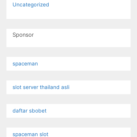
Uncategorized
Sponsor
spaceman
slot server thailand asli
daftar sbobet
spaceman slot