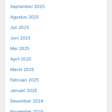
September 2025
Agustus 2025
Juli 2025
Juni 2025
Mei 2025
April 2025
Maret 2025
Februari 2025
Januari 2025
Desember 2024
November 2024