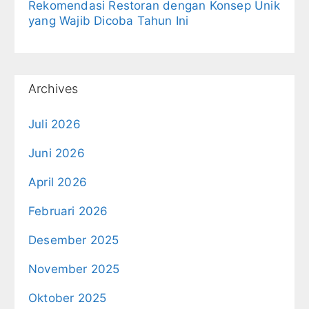
Rekomendasi Restoran dengan Konsep Unik
yang Wajib Dicoba Tahun Ini
Archives
Juli 2026
Juni 2026
April 2026
Februari 2026
Desember 2025
November 2025
Oktober 2025