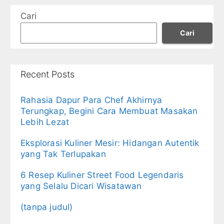
Cari
Cari
Recent Posts
Rahasia Dapur Para Chef Akhirnya
Terungkap, Begini Cara Membuat Masakan
Lebih Lezat
Eksplorasi Kuliner Mesir: Hidangan Autentik
yang Tak Terlupakan
6 Resep Kuliner Street Food Legendaris
yang Selalu Dicari Wisatawan
(tanpa judul)