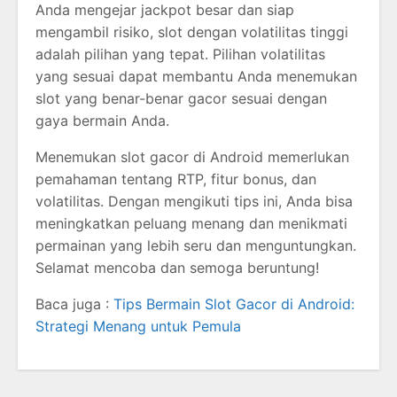
Anda mengejar jackpot besar dan siap
mengambil risiko, slot dengan volatilitas tinggi
adalah pilihan yang tepat. Pilihan volatilitas
yang sesuai dapat membantu Anda menemukan
slot yang benar-benar gacor sesuai dengan
gaya bermain Anda.
Menemukan slot gacor di Android memerlukan
pemahaman tentang RTP, fitur bonus, dan
volatilitas. Dengan mengikuti tips ini, Anda bisa
meningkatkan peluang menang dan menikmati
permainan yang lebih seru dan menguntungkan.
Selamat mencoba dan semoga beruntung!
Baca juga :
Tips Bermain Slot Gacor di Android:
Strategi Menang untuk Pemula