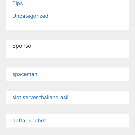
Tips
Uncategorized
Sponsor
spaceman
slot server thailand asli
daftar sbobet