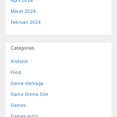
April 2024
Maret 2024
Februari 2024
Categories
Andorid
Food
Game olahraga
Game Online Slot
Games
Games jadul