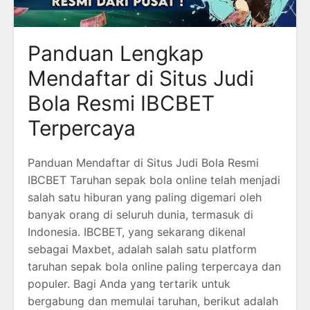
Panduan Lengkap
Mendaftar di Situs Judi
Bola Resmi IBCBET
Terpercaya
Panduan Mendaftar di Situs Judi Bola Resmi
IBCBET Taruhan sepak bola online telah menjadi
salah satu hiburan yang paling digemari oleh
banyak orang di seluruh dunia, termasuk di
Indonesia. IBCBET, yang sekarang dikenal
sebagai Maxbet, adalah salah satu platform
taruhan sepak bola online paling terpercaya dan
populer. Bagi Anda yang tertarik untuk
bergabung dan memulai taruhan, berikut adalah