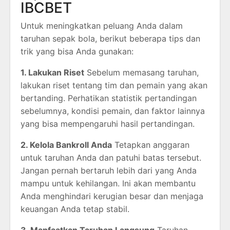
IBCBET
Untuk meningkatkan peluang Anda dalam
taruhan sepak bola, berikut beberapa tips dan
trik yang bisa Anda gunakan:
1. Lakukan Riset
Sebelum memasang taruhan,
lakukan riset tentang tim dan pemain yang akan
bertanding. Perhatikan statistik pertandingan
sebelumnya, kondisi pemain, dan faktor lainnya
yang bisa mempengaruhi hasil pertandingan.
2. Kelola Bankroll Anda
Tetapkan anggaran
untuk taruhan Anda dan patuhi batas tersebut.
Jangan pernah bertaruh lebih dari yang Anda
mampu untuk kehilangan. Ini akan membantu
Anda menghindari kerugian besar dan menjaga
keuangan Anda tetap stabil.
3. Manfaatkan Taruhan Langsung
Taruhan