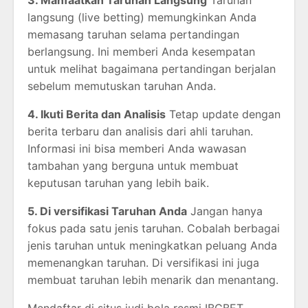
langsung (live betting) memungkinkan Anda
memasang taruhan selama pertandingan
berlangsung. Ini memberi Anda kesempatan
untuk melihat bagaimana pertandingan berjalan
sebelum memutuskan taruhan Anda.
4. Ikuti Berita dan Analisis
Tetap update dengan
berita terbaru dan analisis dari ahli taruhan.
Informasi ini bisa memberi Anda wawasan
tambahan yang berguna untuk membuat
keputusan taruhan yang lebih baik.
5. Di versifikasi Taruhan Anda
Jangan hanya
fokus pada satu jenis taruhan. Cobalah berbagai
jenis taruhan untuk meningkatkan peluang Anda
memenangkan taruhan. Di versifikasi ini juga
membuat taruhan lebih menarik dan menantang.
Mendaftar di situs judi bola resmi IBCBET