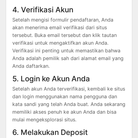
4. Verifikasi Akun
Setelah mengisi formulir pendaftaran, Anda
akan menerima email verifikasi dari situs
tersebut. Buka email tersebut dan klik tautan
verifikasi untuk mengaktifkan akun Anda.
Verifikasi ini penting untuk memastikan bahwa
Anda adalah pemilik sah dari alamat email yang
Anda daftarkan.
5. Login ke Akun Anda
Setelah akun Anda terverifikasi, kembali ke situs
dan login menggunakan nama pengguna dan
kata sandi yang telah Anda buat. Anda sekarang
memiliki akses penuh ke akun Anda dan bisa
mulai mengeksplorasi situs.
6. Melakukan Deposit