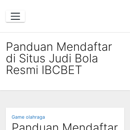
Skip
to
content
Panduan Mendaftar
di Situs Judi Bola
Resmi IBCBET
Game olahraga
Panduan Mendaftar