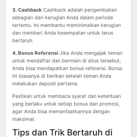
3. Cashback
Cashback adalah pengembalian
sebagian dari kerugian Anda dalam periode
tertentu. Ini membantu meminimalkan kerugian
dan memberi Anda kesempatan untuk terus
bertaruh.
4. Bonus Referensi
Jika Anda mengajak teman
untuk mendaftar dan bermain di situs tersebut,
Anda bisa mendapatkan bonus referensi. Bonus
ini biasanya di berikan setelah teman Anda
melakukan deposit pertama.
Pastikan untuk membaca syarat dan ketentuan
yang berlaku untuk setiap bonus dan promosi,
agar Anda bisa memanfaatkannya dengan
maksimal.
Tips dan Trik Bertaruh di