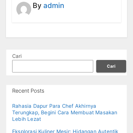
By
admin
Cari
Cari
Recent Posts
Rahasia Dapur Para Chef Akhirnya
Terungkap, Begini Cara Membuat Masakan
Lebih Lezat
Eksplorasi Kuliner Mesir: Hidangan Autentik