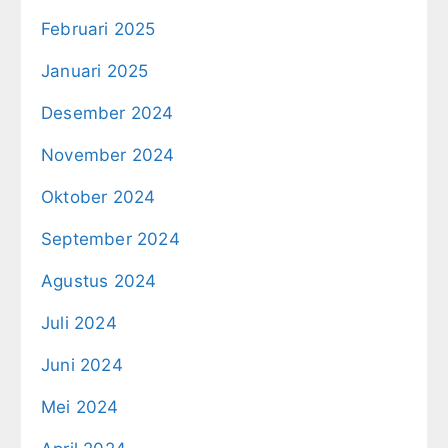
Februari 2025
Januari 2025
Desember 2024
November 2024
Oktober 2024
September 2024
Agustus 2024
Juli 2024
Juni 2024
Mei 2024