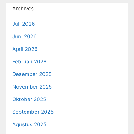
Archives
Juli 2026
Juni 2026
April 2026
Februari 2026
Desember 2025
November 2025
Oktober 2025
September 2025
Agustus 2025