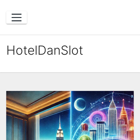
Skip
to
content
HotelDanSlot