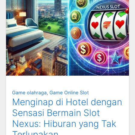
Game olahraga
,
Game Online Slot
Menginap di Hotel dengan
Sensasi Bermain Slot
Nexus: Hiburan yang Tak
Terlupakan