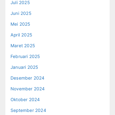
Juli 2025
Juni 2025
Mei 2025
April 2025
Maret 2025
Februari 2025
Januari 2025
Desember 2024
November 2024
Oktober 2024
September 2024