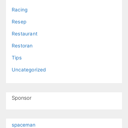
Racing
Resep
Restaurant
Restoran
Tips
Uncategorized
Sponsor
spaceman