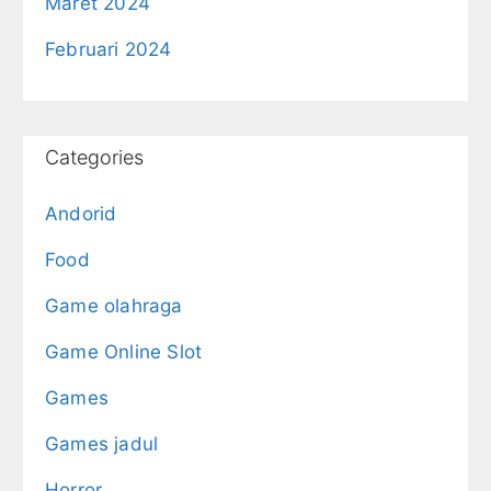
Maret 2024
Februari 2024
Categories
Andorid
Food
Game olahraga
Game Online Slot
Games
Games jadul
Horror