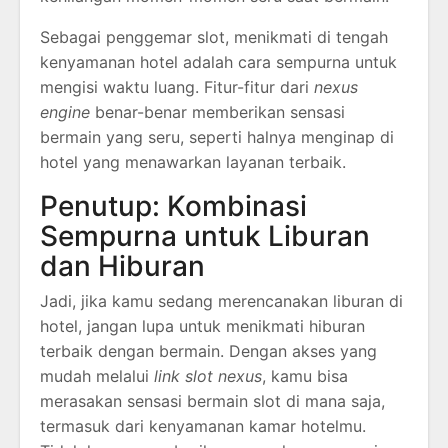
Sebagai penggemar slot, menikmati di tengah
kenyamanan hotel adalah cara sempurna untuk
mengisi waktu luang. Fitur-fitur dari
nexus
engine
benar-benar memberikan sensasi
bermain yang seru, seperti halnya menginap di
hotel yang menawarkan layanan terbaik.
Penutup: Kombinasi
Sempurna untuk Liburan
dan Hiburan
Jadi, jika kamu sedang merencanakan liburan di
hotel, jangan lupa untuk menikmati hiburan
terbaik dengan bermain. Dengan akses yang
mudah melalui
link slot nexus
, kamu bisa
merasakan sensasi bermain slot di mana saja,
termasuk dari kenyamanan kamar hotelmu.