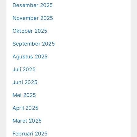
Desember 2025
November 2025
Oktober 2025
September 2025
Agustus 2025
Juli 2025
Juni 2025
Mei 2025
April 2025
Maret 2025
Februari 2025