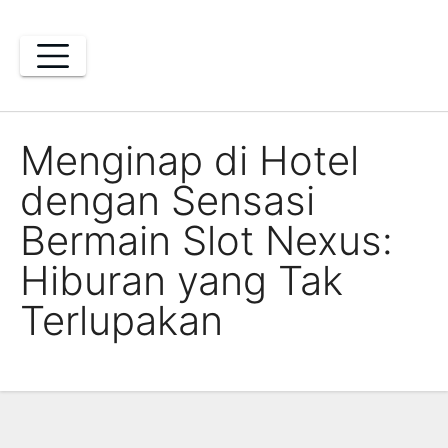
Skip
to
content
Menginap di Hotel
dengan Sensasi
Bermain Slot Nexus:
Hiburan yang Tak
Terlupakan