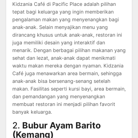
Kidzania Café di Pacific Place adalah pilihan
tepat bagi keluarga yang ingin memberikan
pengalaman makan yang menyenangkan bagi
anak-anak. Selain menyajikan menu yang
dirancang khusus untuk anak-anak, restoran ini
juga memiliki desain yang interaktif dan
menarik. Dengan berbagai pilihan makanan yang
sehat dan lezat, anak-anak dapat menikmati
waktu makan mereka dengan nyaman. Kidzania
Café juga menawarkan area bermain, sehingga
anak-anak bisa bersenang-senang setelah
makan. Fasilitas seperti kursi bayi, area bermain,
dan pemandangan yang menyenangkan
membuat restoran ini menjadi pilihan favorit
banyak keluarga.
2.
Bubur Ayam Barito
(Kemang)