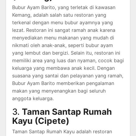
Bubur Ayam Barito, yang terletak di kawasan
Kemang, adalah salah satu restoran yang
terkenal dengan menu bubur ayamnya yang
lezat. Restoran ini sangat ramah anak karena
menyediakan menu makanan yang mudah di
nikmati oleh anak-anak, seperti bubur ayam
yang lembut dan bergizi. Selain itu, restoran ini
memiliki area yang luas dan nyaman, cocok bagi
keluarga yang membawa anak kecil. Dengan
suasana yang santai dan pelayanan yang ramah,
Bubur Ayam Barito memberikan pengalaman
makan yang menyenangkan bagi seluruh
anggota keluarga.
3.
Taman Santap Rumah
Kayu (Cipete)
Taman Santap Rumah Kayu adalah restoran