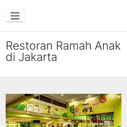
Skip
to
content
Restoran Ramah Anak
di Jakarta