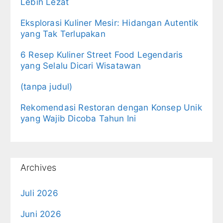
Lebih Lezat
Eksplorasi Kuliner Mesir: Hidangan Autentik
yang Tak Terlupakan
6 Resep Kuliner Street Food Legendaris
yang Selalu Dicari Wisatawan
(tanpa judul)
Rekomendasi Restoran dengan Konsep Unik
yang Wajib Dicoba Tahun Ini
Archives
Juli 2026
Juni 2026