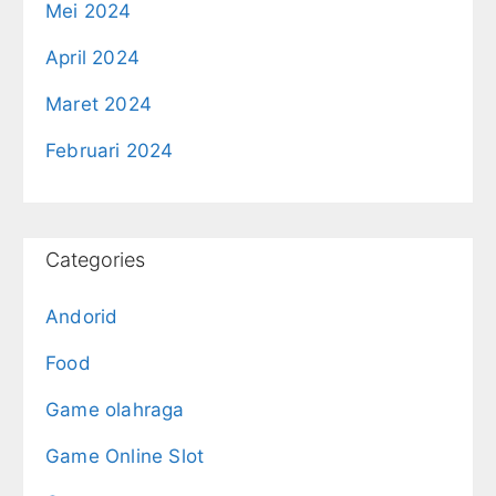
Mei 2024
April 2024
Maret 2024
Februari 2024
Categories
Andorid
Food
Game olahraga
Game Online Slot